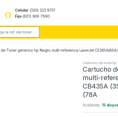
Célular
(320) 322 8751
Fijo
(601) 906 7690
r:
 de Toner generico hp Negro multi-referencia LaserJet CE285A(85A
Cartuchos de toner hp
Cartucho d
multi-refe
CB435A (35
(78A
Availability:
15 dispo