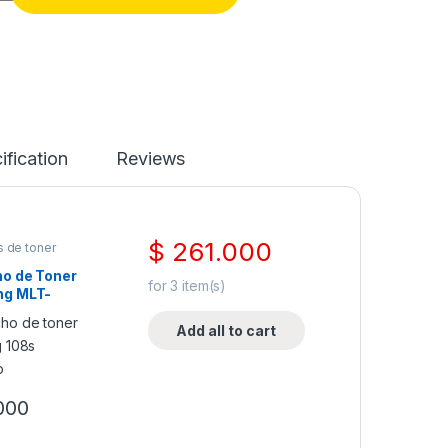
ification
Reviews
$
261.000
s de toner
o de Toner
for
3
item(s)
g MLT-
Generico
Add all to cart
000