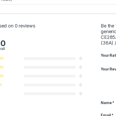
sed on 0 reviews
Be the 
generic
CE285
.0
(36A) 
rall
Your Rat
0
0
Your Re
0
0
0
Name
*
Email
*