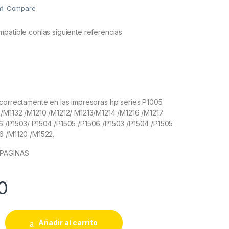
Compare
patible conlas siguiente referencias
 correctamente en las impresoras hp series P1005
 /M1132 /M1210 /M1212/ M1213/M1214 /M1216 /M1217
6 /P1503/ P1504 /P1505 /P1506 /P1503 /P1504 /P1505
6 /M1120 /M1522.
 PAGINAS
0
generico hp Negro multi-referencia LaserJet CE285A(85A) / C
Añadir al carrito