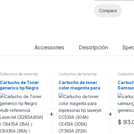
Compare
Accessories
Descripción
Spec
Cartuchos de toner hp
Cartuchos de toner hp
Cartucho
Samsung
Cartucho de Toner
Cartucho de toner
Cartuch
generico hp Negro
color magenta para
Samsun
multi-referencia
impresoras hp
D108S 
LaserJet
laserjet CC533A
CE285A(85A) /
(304A) CE413A
CB435A (35A) /
(305A) CF383A
CB436A (36A) /
(312A)
CE278A (78A
$
93.