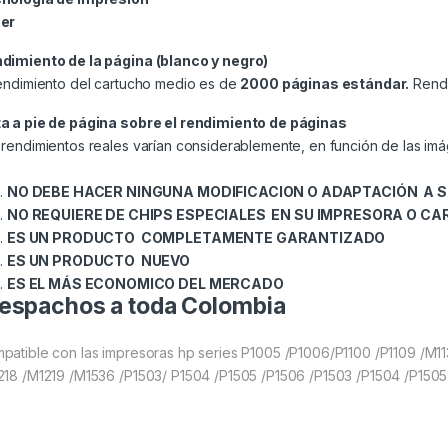
er
dimiento de la página (blanco y negro)
rendimiento del cartucho medio es de
2000 páginas estándar.
Rendi
a a pie de página sobre el rendimiento de páginas
 rendimientos reales varían considerablemente, en función de las imá
NO DEBE HACER NINGUNA MODIFICACION O ADAPTACIÓN A 
NO REQUIERE DE CHIPS ESPECIALES EN SU IMPRESORA O C
ES UN PRODUCTO COMPLETAMENTE GARANTIZADO
ES UN PRODUCTO NUEVO
ES EL MÁS ECONOMICO DEL MERCADO
espachos a toda Colombia
patible con las impresoras hp series P1005 /P1006/P1100 /P1109 /M11
218 /M1219 /M1536 /P1503/ P1504 /P1505 /P1506 /P1503 /P1504 /P1505