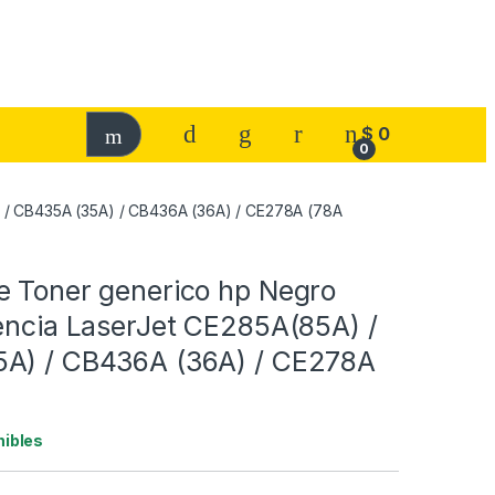
$
0
0
) / CB435A (35A) / CB436A (36A) / CE278A (78A
e Toner generico hp Negro
rencia LaserJet CE285A(85A) /
A) / CB436A (36A) / CE278A
nibles