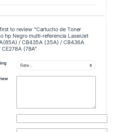
first to review “Cartucho de Toner
o hp Negro multi-referencia LaserJet
A(85A) / CB435A (35A) / CB436A
/ CE278A (78A”
ing
view