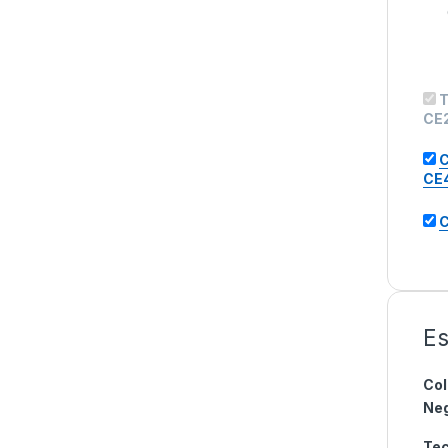
T
CE2
C
CE4
C
Es
Col
Ne
Tec