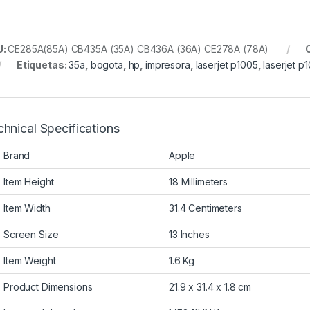
U:
CE285A(85A) CB435A (35A) CB436A (36A) CE278A (78A)
Etiquetas:
35a
,
bogota
,
hp
,
impresora
,
laserjet p1005
,
laserjet p
hnical Specifications
Brand
Apple
Item Height
18 Millimeters
Item Width
31.4 Centimeters
Screen Size
13 Inches
Item Weight
1.6 Kg
Product Dimensions
21.9 x 31.4 x 1.8 cm