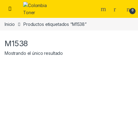
Skip to navigation
Skip to content
0
Inicio
Productos etiquetados “M1538”
M1538
Mostrando el único resultado