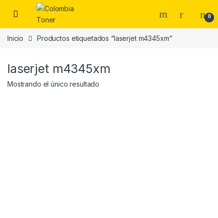
Skip to navigation
Skip to content
0
Inicio
Productos etiquetados “laserjet m4345xm”
laserjet m4345xm
Mostrando el único resultado