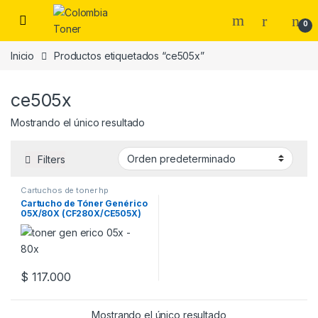
Skip to navigation
Skip to content
0
Inicio
Productos etiquetados “ce505x”
ce505x
Mostrando el único resultado
Filters
Cartuchos de toner hp
Cartucho de Tóner Genérico
05X/80X (CF280X/CE505X)
$
117.000
Mostrando el único resultado