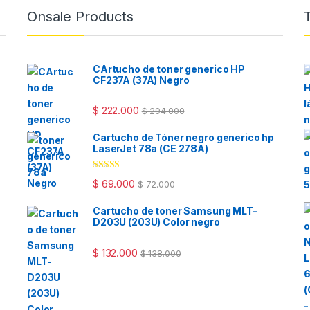
Onsale Products
CArtucho de toner generico HP
CF237A (37A) Negro
$
222.000
$
294.000
Cartucho de Tóner negro generico hp
LaserJet 78a (CE 278A)
Valorado
$
69.000
$
72.000
con
4.33
de
5
Cartucho de toner Samsung MLT-
D203U (203U) Color negro
$
132.000
$
138.000