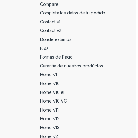
Compare
Completa los datos de tu pedido
Contact v1
Contact v2
Donde estamos
FAQ
Formas de Pago
Garantia de nuestros prodúctos
Home v1
Home v10
Home v10 el
Home v10 VC
Home v11
Home v12
Home v13
Home v2