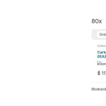
80x
Cartuc
Cart
05X/
$
11
Mostrando