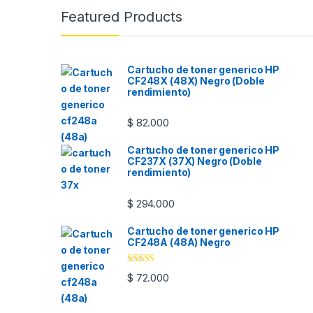
Featured Products
Cartucho de toner generico HP
CF248X (48X) Negro (Doble
rendimiento)
$
82.000
Cartucho de toner generico HP
CF237X (37X) Negro (Doble
rendimiento)
$
294.000
Cartucho de toner generico HP
CF248A (48A) Negro
Valorado
$
72.000
con
4.00
de 5