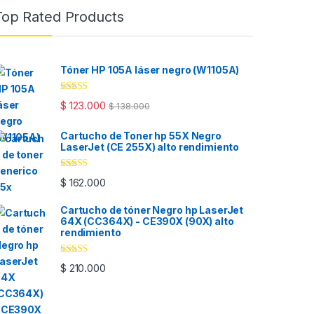
Top Rated Products
Tóner HP 105A láser negro (W1105A)
Valorado con
$
123.000
$
138.000
5.00
de 5
Cartucho de Toner hp 55X Negro
LaserJet (CE 255X) alto rendimiento
Valorado con
$
162.000
5.00
de 5
Cartucho de tóner Negro hp LaserJet
64X (CC364X) - CE390X (90X) alto
rendimiento
Valorado con
$
210.000
5.00
de 5